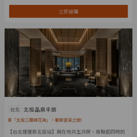
立即搶購
北投晶泉丰旅
台北
賞「北投三層崎花海」，奢華浪漫之旅!
【台北捷運新北投站】與在地共生共榮，串聯起四時的