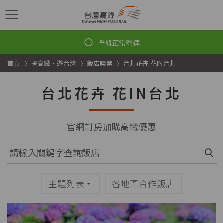
跳到主要內容
首頁
搭高鐵・遊台灣
飯店聯票
台北花卉 花IN台北
台北花卉 花IN台北
官網訂房加購高鐵優惠
主題列表
各地區合作飯店