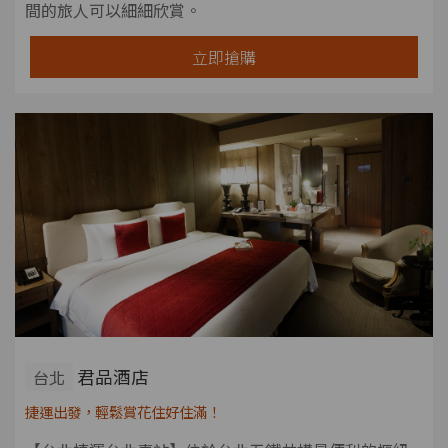
間的旅人可以細細欣賞。
立即搶購
君品酒店
台北
捷運出發，輕鬆賞花住好住滿！