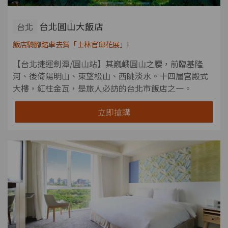
台北圓山大飯店
台北
飯店騎腳踏車去賞「士林官邸花展」!
【台北捷運劍潭/圓山站】其巍峨圓山之腰，前臨基隆
河、後倚陽明山、東望松山、西眺淡水。十四層宮殿式
大樓，紅柱金瓦，是旅人必訪的台北市飯店之一。
立即搶購