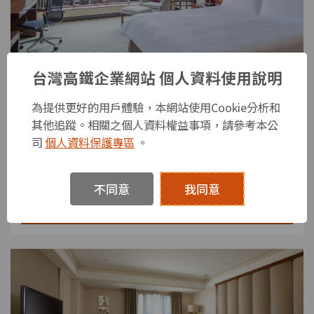
台灣高鐵企業網站 個人資料使用說明
台北晶華酒店
台北
為提供更好的用戶體驗，本網站使用Cookie分析和
鄰近「台北玫瑰展」的星級集團酒店!
其他追蹤。相關之個人資料權益事項，請參考本公
司
個人資料保護專區
。
【台北捷運中山站】從寬敞奢華的住宿享受，到精緻非
凡的用餐體驗及客製化的娛樂設施，我們獨幟一格的軟
硬體設備將能滿足並超越旅人們的期待。
不同意
我同意
立即搶購