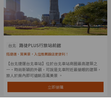
路徒PLUS行旅站前館
台北
搭捷運、賞美景，入住推薦飯店更便利！
【台北捷運台北車站】位於台北車站商圈最高建築之
一・時尚新穎的外觀，可說是北車附近最搶眼的建築，
旅人於房內即可遠眺百萬美景 。
立即搶購