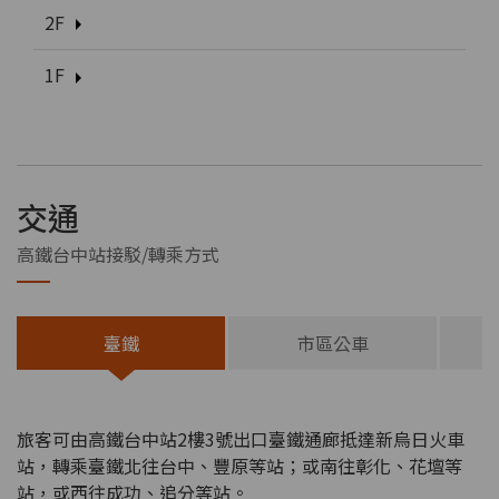
2F
1F
交通
高鐵台中站接駁/轉乘方式
臺鐵
市區公車
旅客可由高鐵台中站2樓3號出口臺鐵通廊抵達新烏日火車
站，轉乘臺鐵北往台中、豐原等站；或南往彰化、花壇等
站，或西往成功、追分等站。