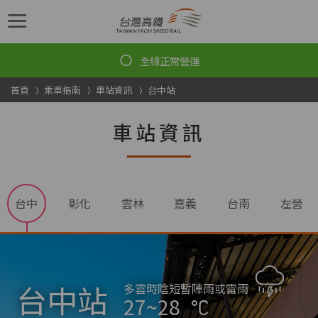
跳到主要內容
首頁
乘車指南
車站資訊
台中站
車站資訊
台中
彰化
雲林
嘉義
台南
左營
台中站
多雲時陰短暫陣雨或雷雨
27~28