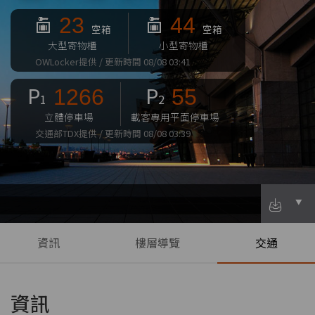
23
44
空箱
空箱
大型寄物櫃
小型寄物櫃
OWLocker提供 / 更新時間 08/08 03:41
P
P
1266
55
1
2
立體停車場
載客專用平面停車場
交通部TDX提供 / 更新時間 08/08 03:39
資訊
樓層導覽
交通
資訊