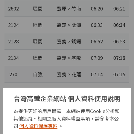
2602
區間
豐原 > 竹南
06:20
06:21
2124
區間
嘉義 > 北湖
06:33
06:34
2128
區間
嘉義 > 銅鑼
06:52
06:53
2134
區間
嘉義 > 基隆
07:09
07:18
270
自強
嘉義 > 花蓮
07:14
07:15
2600
區間
臺中 > 大甲
07:28
07:29
台灣高鐵企業網站 個人資料使用說明
2138
區間
新營 > 三義
07:42
07:44
為提供更好的用戶體驗，本網站使用Cookie分析和
其他追蹤。相關之個人資料權益事項，請參考本公
2004
區間快
嘉義 > 臺中
08:02
08:03
司
個人資料保護專區
。