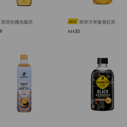
原萃包種烏龍茶
原萃冷萃蜜香紅茶
NEW
9
35
NT$