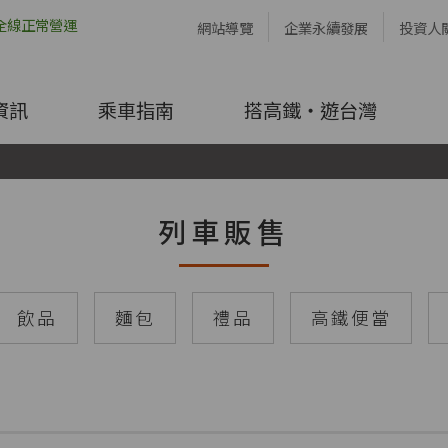
網站導覽
企業永續發展
投資人
資訊
乘車指南
搭高鐵・遊台灣
列車販售
飲品
麵包
禮品
高鐵便當