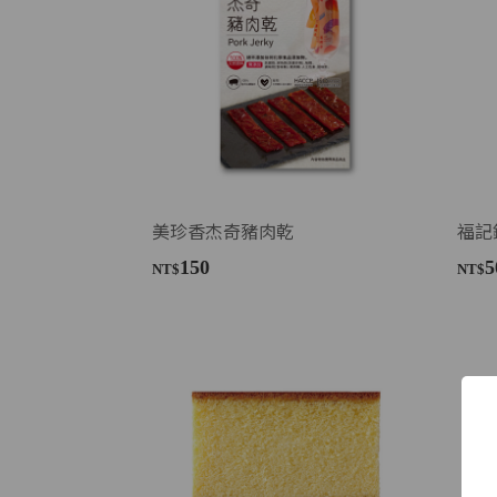
美珍香杰奇豬肉乾
福記
150
5
NT$
NT$