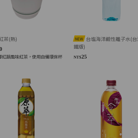
紅茶(熱)
台塩海洋鹼性離子水(台
NEW
鐵版)
0
潭紅韻風味紅茶，使用自備環保杯
25
NT$