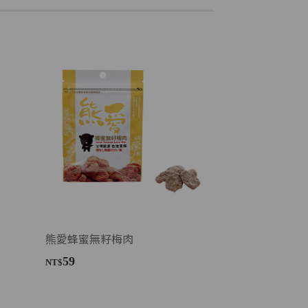
熊愛蜂蜜無籽梅肉
59
NT$