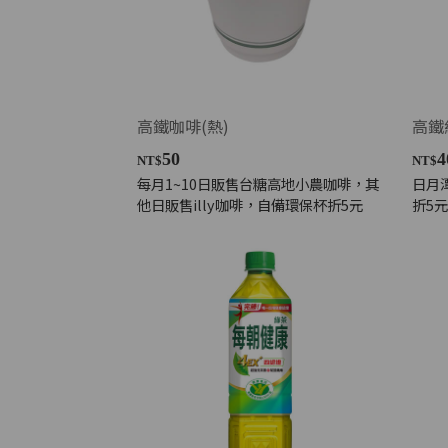
高鐵咖啡(熱)
高鐵
50
4
NT$
NT$
每月1~10日販售台糖高地小農咖啡，其
日月
他日販售illy咖啡，自備環保杯折5元
折5元