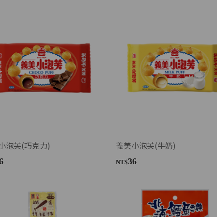
小泡芙(巧克力)
義美小泡芙(牛奶)
6
36
NT$