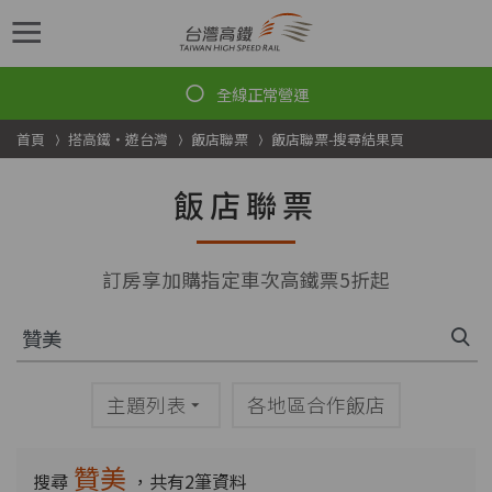
跳到主要內容
首頁
搭高鐵・遊台灣
飯店聯票
飯店聯票-搜尋結果頁
飯店聯票
訂房享加購指定車次高鐵票5折起
主題列表
各地區合作飯店
贊美
搜尋
，共有
2
筆資料