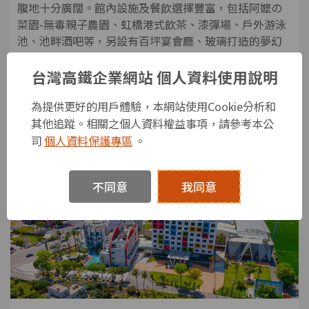
腹地十分廣闊。館內設施及餐飲選擇豐富，包括阿嬤の
菜園-無毒親子農園、虹橋港式飲茶、漆彈場、戶外游泳
池、池畔酒吧等，另設有百坪宴會廳、玻璃打造的夢幻
珍愛教堂及落羽松環繞的心之湖，提供貴賓舉行婚宴或
戶外證婚。
台灣高鐵企業網站 個人資料使用說明
立即搶購
為提供更好的用戶體驗，本網站使用Cookie分析和
其他追蹤。相關之個人資料權益事項，請參考本公
司
個人資料保護專區
。
夏日放電計畫START
sell
不同意
我同意