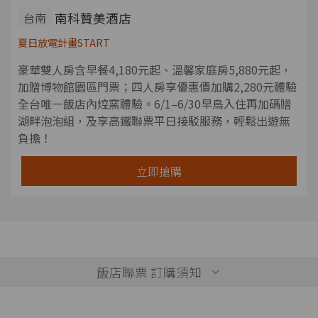
南科贊美酒店
台南
夏日放電計畫START
豪華雙人房含早餐4,180元起、溫馨家庭房5,880元起，
加贈博物館園區門票；四人房享優惠價加購2,280元體驗
全台唯一飯店內焢窯體驗。6/1–6/30早鳥入住再加碼贈
湖畔泡泡組，及享高鐵聯票平日接駁服務，輕鬆出遊無
負擔！
立即搶購
飯店聯票 訂購須知