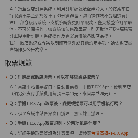
Ａ：請至飯店訂房系統，利用訂單編號及密碼登入，於搭乘前自
行取消車票至遲於發車前30分鐘辦理，逾時操作恕不受理退費)。
註1：部分飯店系統不支援系統變更訂單服務，僅支援整筆訂單取
消、不可分開操作；如系統無法修改車票，則須取消訂房+高鐵票
訂單後重新訂購，系統操作及專案房價依各飯店為準。
註2：飯店系統或專案限制如有例外或其他約定事項，請依飯店實
際操作及公告為準。
取票規範
Ｑ：訂購高鐵飯店聯票，可以在哪些通路取票？
Ａ：高鐵車站售票窗口、自動售票機、手機T-EX App、便利商店
（須另外支付手續費用每張車票10元，來回票共20元）。
Ｑ：手機T-EX App取票後，變更或退票可以用手機執行嗎？
Ａ：須至高鐵車站售票窗口辦理，無法線上辦理。
Ｑ：手機T-EX App取票規則、分票功能是什麼？
Ａ：詳細手機取票資訊及注意事項，請參閱
台灣高鐵-T-EX App