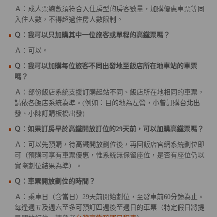
Ａ：成人票總數須符合入住房型的房客數量，加購優惠車票等同
入住人數，不得超過住房人數限制。
Ｑ：我可以只加購其中一位旅客或單程的高鐵票嗎？
Ａ：可以。
Ｑ：我可以加購每位旅客不同出發地至飯店所在地車站的車票
嗎？
Ａ：部份飯店系統支援訂購起站不同、飯店所在地相同的車票，
請依各飯店系統為準。(例如：目的地為左營，小曾訂購台北出
發、小陳訂購板橋出發)
Ｑ：如果訂房早於高鐵開放訂位的29天前，可以加購高鐵票嗎？
Ａ：可以先預購，待高鐵開放劃位後，再回飯店官網系統劃位即
可（預購可享有車票優惠，惟系統無保留座位，是否有座位仍以
實際劃位結果為準）。
Ｑ：車票開放劃位的時間？
Ａ：乘車日（含當日）29天前開始劃位，至發車前60分鐘為止。
每逢週五及週六至多可預訂四週後至週日的車票（特定假日將提