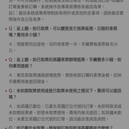
消、不可分開操作；如系統無法修改車票，則須取消訂房+高鐵票
訂單後重新訂購，系統操作及專案房價依各飯店為準。
註2：飯店系統或專案限制如有例外或其他約定事項，請依飯店實
際操作及公告為準。
Ｑ：呈上題，如已取票，可以變更其它搭乘區間、日期的車票
嗎？費用多少錢？
Ａ：限變更同出發地、目的地車票一次，手續費每張票每次20
元。
Ｑ：呈上題，如已取票的高鐵車票辦理退票，手續費多少錢、如
何拿到退款？
Ａ：需至原取票通路辦理退票，票款依原訂購的車票金額，扣除
手續費用後退回現金。
Ｑ：未如期取票使用或是已取票未使用之情況下，費用可以退回
嗎？
Ａ：如高鐵已劃位，已產生高鐵訂位代號的訂單，未即時取消或
未如期搭乘者，即使未取票使用，費用均無法退回；如高鐵未劃
位，未產生高鐵訂位代號的訂單，請洽飯店查詢及詢問。
Ｑ：如已劃位未取票，想保留訂房但取消高鐵票該怎麼做？