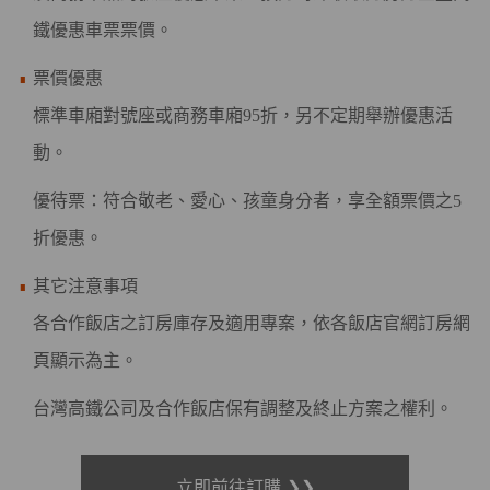
鐵優惠車票票價。
票價優惠
標準車廂對號座或商務車廂95折，另不定期舉辦優惠活
動。
優待票：符合敬老、愛心、孩童身分者，享全額票價之5
折優惠。
其它注意事項
各合作飯店之訂房庫存及適用專案，依各飯店官網訂房網
頁顯示為主。
台灣高鐵公司及合作飯店保有調整及終止方案之權利。
立即前往訂購