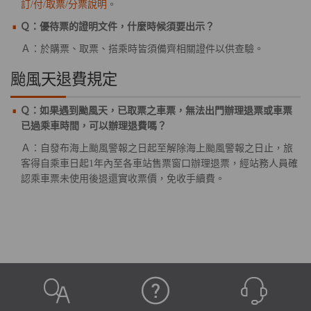
訂/付/取票/分票說明
。
Ｑ：優待票的證明文件，什麼時候須要出示？
Ａ：於購票、取票、搭乘時皆須備齊相關證件以供查驗。
颱風天退費規定
Ｑ：如果遇到颱風天，已取票之車票，無法出門辦理退票或車票
已過乘車時間，可以辦理退費嗎？
Ａ：自發布海上颱風警報之日起至解除海上颱風警報之日止，旅
客得自乘車日起1年內至各車站售票窗口辦理退票，經站務人員確
認乘車票未使用後退還實收票價，免收手續費。