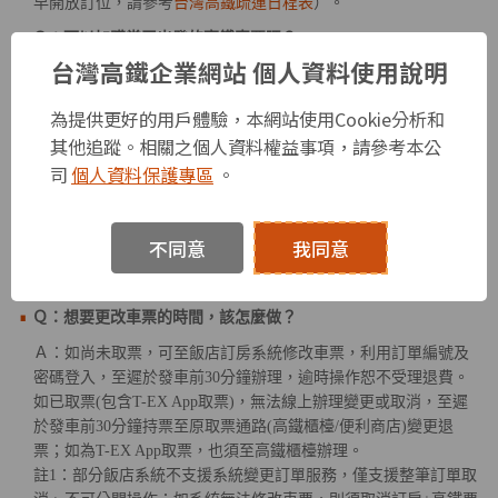
早開放訂位，請參考
台灣高鐵疏運日程表
）。
Ｑ：可以加購當天出發的高鐵車票嗎？
台灣高鐵企業網站 個人資料使用說明
Ａ：因各飯店官網訂房系統設計加購高鐵流程不同，部份飯店系
統無支援加購當日車票服務，實際加購高鐵優惠車票流程，請洽
為提供更好的用戶體驗，本網站使用Cookie分析和
各飯店確認。
其他追蹤。相關之個人資料權益事項，請參考本公
Ｑ：為什麼有些區間無法訂購商務車廂？
司
個人資料保護專區
。
Ａ：部分區間不發售商務車廂車票，不販售區間：南港-台北、南
港-板橋、台北-板橋。
不同意
我同意
變更、取消規範
Ｑ：想要更改車票的時間，該怎麼做？
Ａ：如尚未取票，可至飯店訂房系統修改車票，利用訂單編號及
密碼登入，至遲於發車前30分鐘辦理，逾時操作恕不受理退費。
如已取票(包含T-EX App取票)，無法線上辦理變更或取消，至遲
於發車前30分鐘持票至原取票通路(高鐵櫃檯/便利商店)變更退
票；如為T-EX App取票，也須至高鐵櫃檯辦理。
註1：部分飯店系統不支援系統變更訂單服務，僅支援整筆訂單取