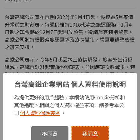
台灣高鐵公司宣布自明(2022)年1月4日起，恢復為5月疫情
升級前之時刻表，每週仍維持1016班次之旅運服務。1月4
日起之車票將於12月7日起開放預售，敬請旅客特別留意。
高鐵公司將持續觀察旅運需求及疫情變化，視需要調整後續
之班表安排。
高鐵公司表示，今年5月起因本土疫情爆發，旅客外出行程
銳減，高鐵自5/21起實施短期班表，並因應班次數減少，特
別於疫情嚴峻期間調整部分車次之停靠站，在有限車次數下
提升列車可服務範圍。因應疫情變化快速，短期班表歷經多
台灣高鐵企業網站 個人資料使用說明
次調整，現考量疫情趨穩，故決定自元旦疏運過後（1/4
起）恢復實施疫情前時刻表。
為提供更好的用戶體驗，本網站使用Cookie分析和
其他追蹤。相關之個人資料權益事項，請參考本公
高鐵公司提醒，恢復疫情前時刻表後，除部分直達車停靠模
司
個人資料保護專區
。
式調整，亦有部分班次時刻調整，敬請旅客事先查詢欲搭乘
車次時刻，以免影響既定行程。旅客進出車站及乘車時請全
程佩戴口罩，高鐵各車站內及列車上，目前開放旅客在與不
不同意
我同意
特定人保持社交距離或有適當阻隔設備之情形下，可暫時取