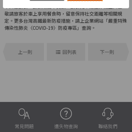
下口罩飲食，飲食期間不交談，飲食完畢應立即戴上口罩，
敬請旅客於車上享用餐食時，留意保持社交距離等相關規
定。更多台灣高鐵最新防疫措施，請上企業網站「嚴重特殊
傳染性肺炎〈COVID-19〉防疫專區」查詢。
上一則
回列表
下一則
常見問題
遺失物查詢
聯絡我們