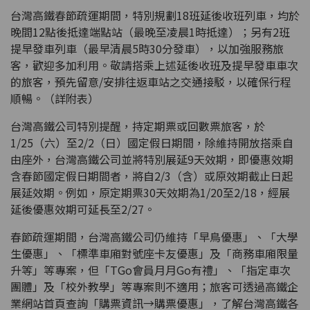
台灣高鐵春節疏運期間，特別規劃18班延後收班列車，均於
晚間12點後抵達端點站（最晚至凌晨1時抵達）；另有2班
提早發車列車（最早清晨5時30分發車），以加強服務旅
客，歡迎多加利用。敬請搭乘上述延後收班及提早發車車次
的旅客，預先留意/安排往返車站之交通接駁，以確保行程
順暢。（詳附表）
台灣高鐵公司特別提醒，持定期票或回數票旅客，於
1/25（六）至2/2（日）國定假日期間，除維持開放搭乘自
由座外，台灣高鐵公司並將特別展延9天效期，即優惠效期
含春節國定假日期間者，將自2/3（含）或原效期截止日起
展延效期。例如，原定期票30天效期為1/20至2/18，經展
延後優惠效期可延長至2/27。
春節疏運期間，台灣高鐵公司仍維持「早鳥優惠」、「大學
生優惠」、「標準車廂對號座卡友優惠」及「商務車廂限量
升等」等專案，但「TGo會員月月Go有禮」、「指定車次
團體」及「校外教學」等專案則不適用；旅客可透過高鐵企
業網站首頁查詢「購票資訊→購票優惠」，了解台灣高鐵各