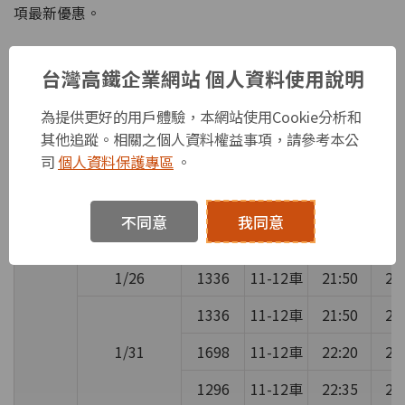
項最新優惠。
附表：2025春節疏運特別規劃之延後收班及提早發車車次
台灣高鐵企業網站 個人資料使用說明
資訊（均配置2節自由座車廂）
為提供更好的用戶體驗，本網站使用Cookie分析和
方向
日期
車次
自由座
南港
台
其他追蹤。相關之個人資料權益事項，請參考本公
1/24
司
個人資料保護專區
。
南下
1337
11-12車
22:10
22
1/25
不同意
我同意
方向
日期
車次
自由座
左營
台
1/26
1336
11-12車
21:50
22
1336
11-12車
21:50
22
1/31
1698
11-12車
22:20
22
1296
11-12車
22:35
22