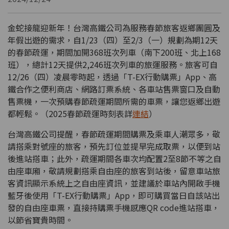
金蛇接龍迎新年！台灣高鐵公司為服務春節旅客返鄉團圓及
年假出遊的需求，自1/23（四）至2/3（一）規劃為期12天
的春節疏運，期間加開368班次列車（南下200班、北上168
班），總計12天提供2,246班次列車的旅運服務。旅客可自
12/26（四）凌晨零時起，透過「T-EX行動購票」App、高
鐵合作之便利商店、網路訂票系統、各車站售票窗口及自動
售票機，一次預購春節疏運期間所需的車票，讓您返鄉出遊
都輕鬆。（2025春節疏運時刻表詳
連結
）
台灣高鐵公司提醒，春節疏運期間購票及乘車人潮眾多，敬
請搭乘對號座的旅客，預先訂位並提早完成取票，以便到站
後進站搭車；此外，疏運期間各車次均配置2至8節不等之自
由座車廂，敬請規劃搭乘自由座的旅客到站後，留意車站旅
客資訊顯示系統上之自由座資訊，並建議於車站內開啟手機
藍牙後使用「T-EX行動購票」App，即可購買當日自該站出
發的自由座車票，直接持購票手機感應QR code進站搭車，
以節省寶貴時間。