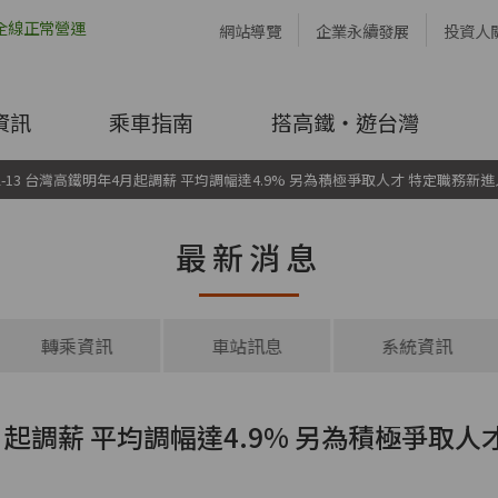
網站導覽
企業永續發展
投資人
資訊
乘車指南
搭高鐵・遊台灣
-12-13 台灣高鐵明年4月起調薪 平均調幅達4.9% 另為積極爭取人才 特定職務
最新消息
轉乘資訊
車站訊息
系統資訊
明年4月起調薪 平均調幅達4.9% 另為積極爭