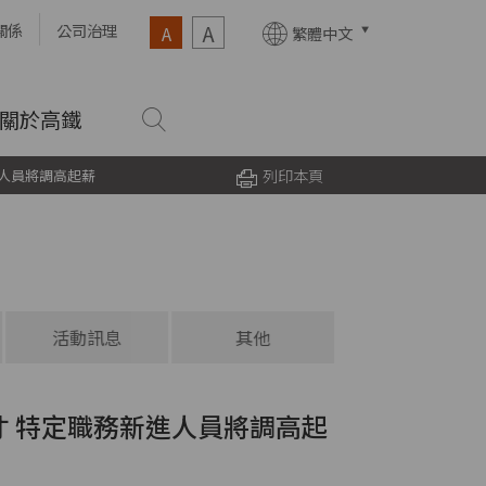
A
關係
公司治理
A
繁體中文
關於高鐵
列印本頁
新進人員將調高起薪
活動訊息
其他
重大訊息
取人才 特定職務新進人員將調高起