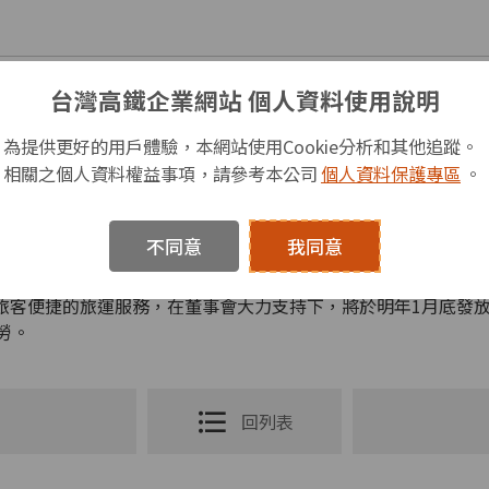
3年度調薪作業原則」案之審議，高鐵公司也隨即對全體同仁宣布
台灣高鐵企業網站 個人資料使用說明
及疫後高鐵營運績效與業績展望等因素進行評估，同時參酌個人
薪可達5%以上。本次調薪超過104年以來歷次調薪幅度，以展
為提供更好的用戶體驗，本網站使用Cookie分析和其他追蹤。
相關之個人資料權益事項，請參考本公司
個人資料保護專區
。
，特別針對一般維修、行控、號誌通訊與電力維修等部分特定職
的挑戰下，能保持高鐵營運能量的穩定度。經參酌各類特定職務之
修人員為例，起薪將由37,500元增至40,500元；而號誌通訊
不同意
我同意
目前已擔任上述職務同仁之薪資標準，並給予適度調增。
客便捷的旅運服務，在董事會大力支持下，將於明年1月底發放
勞。
回列表