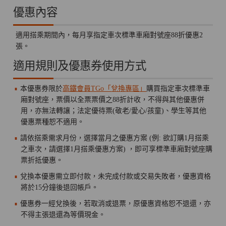
優惠內容
適用搭乘期間內，每月享指定車次標準車廂對號座88折優惠2
張。
適用規則及優惠券使用方式
本優惠券限於
高鐵會員TGo「兌換專區」
購買指定車次標準車
廂對號座，票價以全票票價之88折計收，不得與其他優惠併
用，亦無法轉讓；法定優待票(敬老/愛心/孩童)、學生等其他
優惠票種恕不適用。
請依搭乘需求月份，選擇當月之優惠方案 (例: 欲訂購1月搭乘
之車次，請選擇1月搭乘優惠方案) ，即可享標準車廂對號座購
票折抵優惠。
兌換本優惠需立即付款，未完成付款或交易失敗者，優惠資格
將於15分鐘後退回帳戶。
優惠券一經兌換後，若取消或退票，原優惠資格恕不退還，亦
不得主張退還為等價現金。