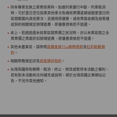
持本專案兌換之車票搭乘時，如遇列車運行中斷、列車取消
時，可於當日空位搭乘其他車次免補收票價差額或變更當日同
區間範圍內其他車次，且適用原優惠。或依票面金額及旅客運
送契約相關規定辦理退費，原優惠資格恕不退還。
承上，若遇退還未搭乘區間票價之狀況時，亦以未乘區間之全
票票價之票面折扣辦理退費，原優惠資格恕不退還。
其他未盡事宜，請參閱
高鐵會員TGo服務條款
及
紅利點數規
約
。
相關票務規定詳見
旅客運送契約
。
台灣高鐵保有解釋、取消、終止、修改或暫停本活動之權利，
若有對本活動有任何補充或說明，將於台灣高鐵企業網站公
告，不另作其他通知。