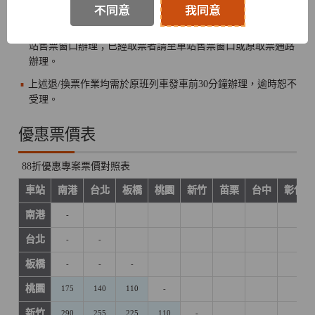
不同意
我同意
票窗口辦理。
尚未取票欲退票者請至TGo會員專區、T-EX行動購票App與車
站售票窗口辦理；已經取票者請至車站售票窗口或原取票通路
辦理。
上述退/換票作業均需於原班列車發車前30分鐘辦理，逾時恕不
受理。
優惠票價表
88折優惠專案票價對照表
車站
南港
台北
板橋
桃園
新竹
苗栗
台中
彰化
南港
-
台北
-
-
板橋
-
-
-
桃園
175
140
110
-
新竹
290
255
225
110
-