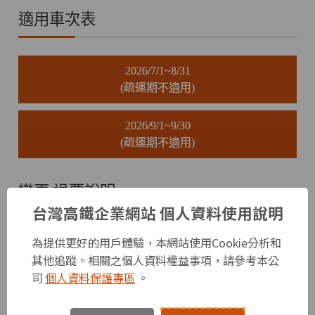
適用車次表
2026/7/1~8/31
(疏運期不適用)
2026/9/1~9/30
(疏運期不適用)
變更/退票說明
台灣高鐵企業網站 個人資料使用說明
持本專案兌換之車票，可免費變更該票面優惠活動名稱之適用
日期及車次乙次，需全數車票一併變更。變更非指定車次將不
為提供更好的用戶體驗，本網站使用Cookie分析和
適用原優惠，其票價多退少補，退票則需收取20元手續費，原
其他追蹤。相關之個人資料權益事項，請參考本公
優惠資格恕不退還。
司
個人資料保護專區
。
未取票欲變更行程或減少人數，可於TGo會員帳戶內「我的車
票>車票記錄」或至車站售票窗口辦理；已取票者請至車站售