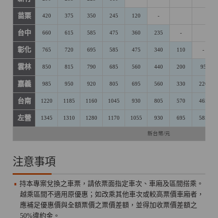
苗栗
420
375
350
245
120
-
台中
660
615
585
475
360
235
-
彰化
765
720
695
585
475
340
110
-
雲林
850
815
790
685
560
440
200
95
嘉義
985
950
920
805
695
560
330
220
台南
1220
1185
1160
1045
930
805
570
465
左營
1345
1310
1280
1170
1055
930
695
585
新台幣/元
注意事項
持本專案兌換之車票，請依票面指定車次、車廂及區間搭乘。
越乘區間不適用原優惠；如改乘其他車次或較高票價車廂者，
應補足優惠價與全額票價之票價差額，並得加收票價差額之
50%違約金。